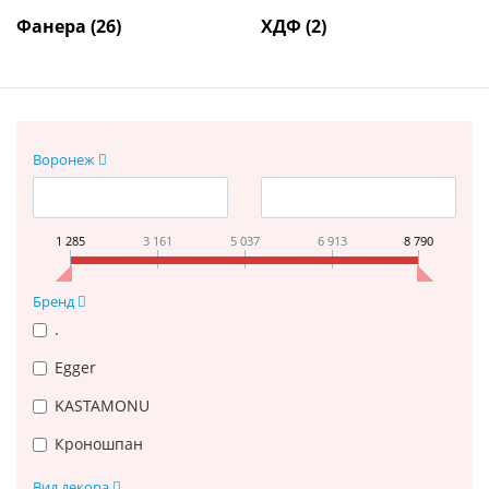
Фанера
(26)
ХДФ
(2)
Воронеж
1 285
3 161
5 037
6 913
8 790
Бренд
.
Egger
KASTAMONU
Кроношпан
Вид декора