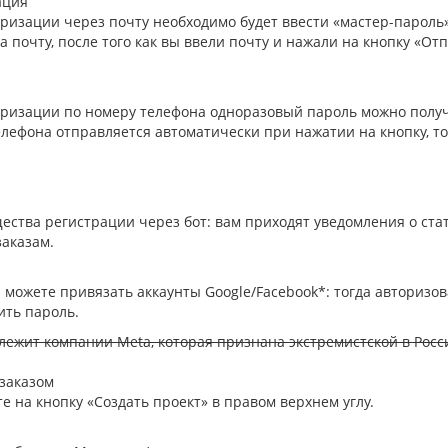
ация
ризации через почту необходимо будет ввести «мастер-пароль»
а почту, после того как вы ввели почту и нажали на кнопку «От
ризации по номеру телефона одноразовый пароль можно получит
лефона отправляется автоматически при нажатии на кнопку, то
ства регистрации через бот: вам приходят уведомления о ста
заказам.
 можете привязать аккаунты Google/Facebook*: тогда авторизо
ить пароль.
ежит компании Meta, которая признана экстремистской в Росс
 заказом
е на кнопку «Создать проект» в правом верхнем углу.