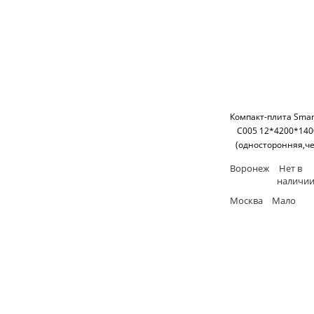
Компакт-плита Smart
C005 12*4200*14
(односторонняя,ч
основание) SM'
Воронеж
Нет в
наличи
Москва
Мало