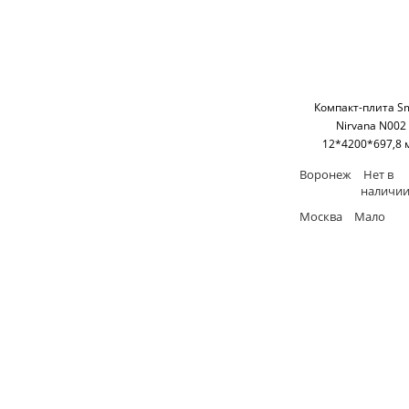
Компакт-плита S
Nirvana N002
12*4200*697,8 
(односторонняя,ч
Воронеж
Нет в
основание) SM'
наличи
Москва
Мало