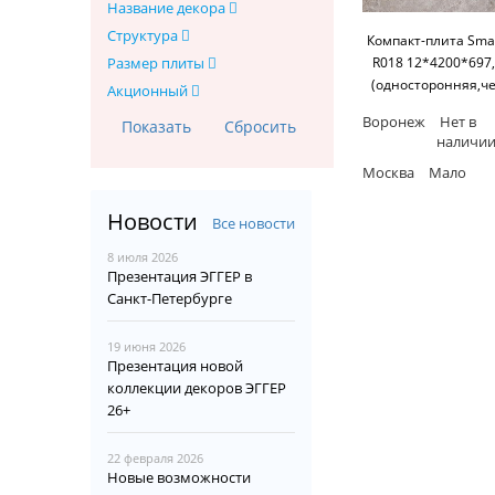
Название декора
Структура
Компакт-плита Smar
R018 12*4200*697
Размер плиты
(односторонняя,ч
Акционный
основание) SM'
Воронеж
Нет в
наличи
Москва
Мало
Новости
Все новости
8 июля 2026
Презентация ЭГГЕР в
Санкт-Петербурге
19 июня 2026
Презентация новой
коллекции декоров ЭГГЕР
26+
22 февраля 2026
Новые возможности