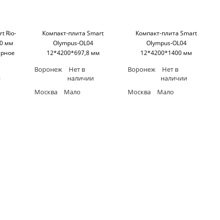
t Rio-
Компакт-плита Smart
Компакт-плита Smart
0 мм
Olympus-OL04
Olympus-OL04
ерное
12*4200*697,8 мм
12*4200*1400 мм
art
(односторонняя,черное
(односторонняя,черное
Воронеж
Нет в
Воронеж
Нет в
основание) SM'art
основание) SM'art
и
наличии
наличии
Москва
Мало
Москва
Мало