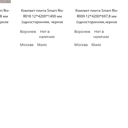
t Rio-
Компакт-плита Smart Rio-
Компакт-плита Smart Rio-
,8 мм
R018 12*4200*1400 мм
R009 12*4200*697,8 мм
ерное
(односторонняя, черное
(односторонняя,черное
art
основание) SM'art
основание) SM'art
Воронеж
Нет в
Воронеж
Нет в
и
наличии
наличии
Москва
Мало
Москва
Мало