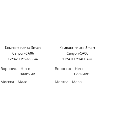
Компакт-плита Smart
Компакт-плита Smart
Canyon-CA06
Canyon-CA06
12*4200*697,8 мм
12*4200*1400 мм
(односторонняя, черное
(односторонняя, черное
Воронеж
Нет в
Воронеж
Нет в
основание) SM'art
основание) SM'art
наличии
наличии
Москва
Мало
Москва
Мало