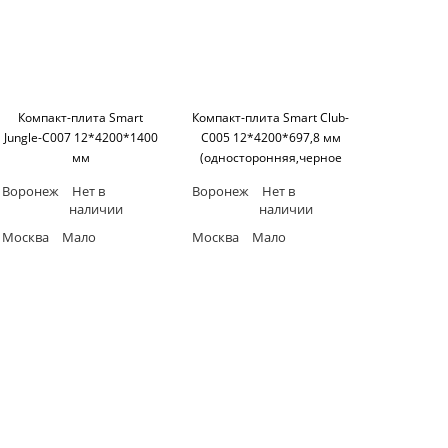
Компакт-плита Smart
Компакт-плита Smart Club-
Jungle-C007 12*4200*1400
C005 12*4200*697,8 мм
мм
(односторонняя,черное
(односторонняя,черное
основание) SM'art
Воронеж
Нет в
Воронеж
Нет в
основание) SM'art
наличии
наличии
Москва
Мало
Москва
Мало