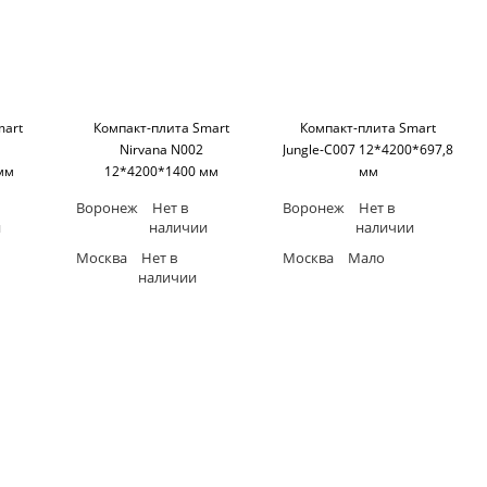
mart
Компакт-плита Smart
Компакт-плита Smart
Nirvana N002
Jungle-C007 12*4200*697,8
мм
12*4200*1400 мм
мм
ерное
(односторонняя,черное
(односторонняя,черное
Воронеж
Нет в
Воронеж
Нет в
art
основание) SM'art
основание) SM'art
и
наличии
наличии
Москва
Нет в
Москва
Мало
наличии