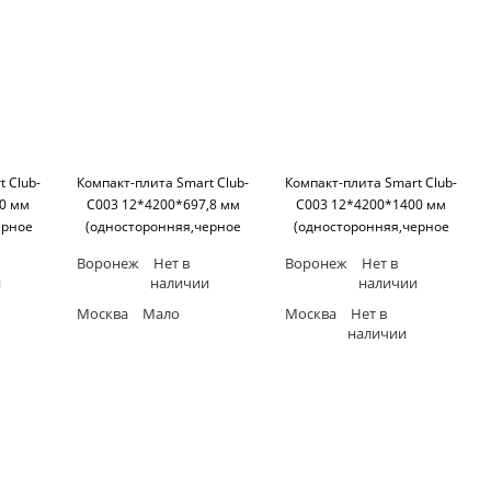
 Club-
Компакт-плита Smart Club-
Компакт-плита Smart Club-
00 мм
C003 12*4200*697,8 мм
C003 12*4200*1400 мм
ерное
(односторонняя,черное
(односторонняя,черное
art
основание) SM'art
основание) SM'art
Воронеж
Нет в
Воронеж
Нет в
и
наличии
наличии
Москва
Мало
Москва
Нет в
наличии