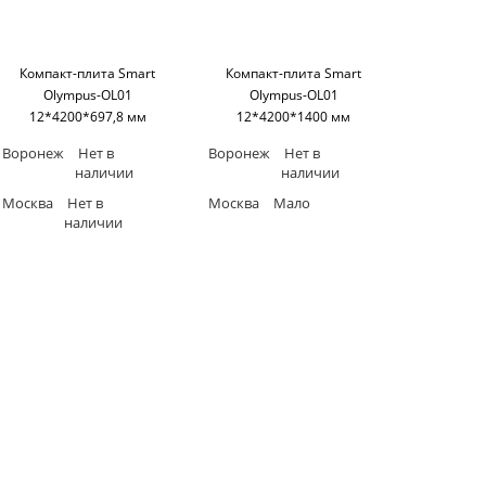
Компакт-плита Smart
Компакт-плита Smart
Olympus-OL01
Olympus-OL01
12*4200*697,8 мм
12*4200*1400 мм
(односторонняя,черное
(односторонняя,черное
Воронеж
Нет в
Воронеж
Нет в
основание) SM'art
основание) SM'art
наличии
наличии
Москва
Нет в
Москва
Мало
наличии