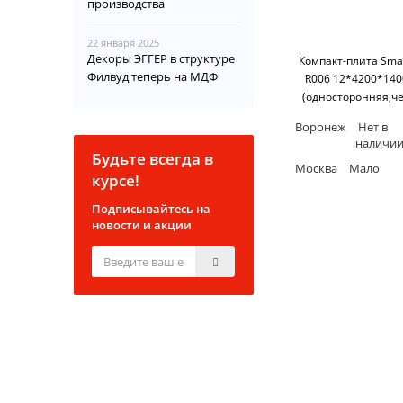
производства
22 января 2025
Декоры ЭГГЕР в структуре
Компакт-плита Smar
Филвуд теперь на МДФ
R006 12*4200*140
(односторонняя,ч
основание) SM'
Воронеж
Нет в
наличи
Будьте всегда в
Москва
Мало
курсе!
Подписывайтесь на
новости и акции