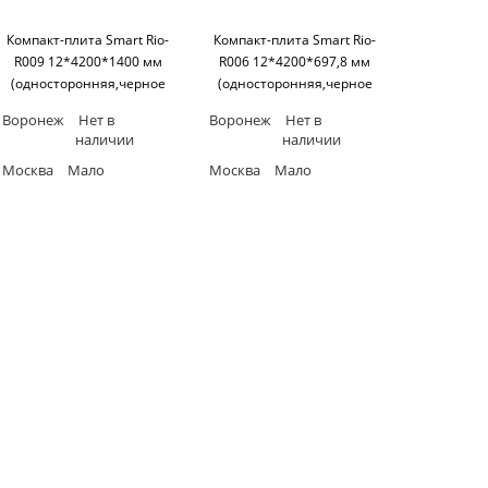
Компакт-плита Smart Rio-
Компакт-плита Smart Rio-
R009 12*4200*1400 мм
R006 12*4200*697,8 мм
(односторонняя,черное
(односторонняя,черное
основание) SM'art
основание) SM'art
Воронеж
Нет в
Воронеж
Нет в
наличии
наличии
Москва
Мало
Москва
Мало