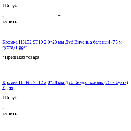
116 руб.
-
+
купить
Кромка H3152 ST19 2,0*23 мм Дуб Виченца беленый (75 м
бухта) Egger
*Предзаказ товара
Кромка H3398 ST12 2,0*28 мм Дуб Кендал коньяк (75 м бухта)
Egger
116 руб.
-
+
купить