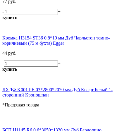
77 руб.
-
+
купить
Кромка H3154 ST36 0,8*19 мм Дуб Чарльстон темно-
коричневый (75 м бухта) Egger
44 руб.
-
+
купить
ЛХДФ K001 PE 03*2800*2070 мм Дуб Крафт Белый 1-
сторонний Кроношпан
*Предзаказ товара
БСП H1145 R6 0,6*3050*1320 мм Дуб Бардолино