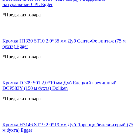
натуральный CPL Egger
*Предзаказ товара
Кромка H1330 ST10 2,0*35 мм Дуб Санта-Фе винтаж (75 м
бухта) Egger
*Предзаказ товара
Кромка D.309 S01 2,0*19 мм Дуб Елецкий гречишный
DCP583Y (150 м бухта) Dollken
*Предзаказ товара
Кромка H3146 ST19 2,0*19 мм Дуб Лоренцо бежево-серый (75
м бухта) Egger