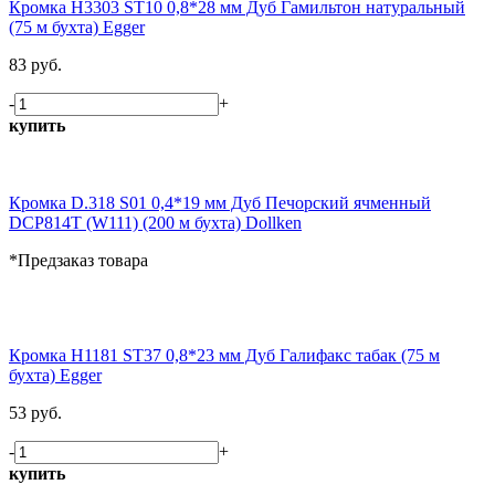
Кромка H3303 ST10 0,8*28 мм Дуб Гамильтон натуральный
(75 м бухта) Egger
83 руб.
-
+
купить
Кромка D.318 S01 0,4*19 мм Дуб Печорский ячменный
DCP814T (W111) (200 м бухта) Dollken
*Предзаказ товара
Кромка H1181 ST37 0,8*23 мм Дуб Галифакс табак (75 м
бухта) Egger
53 руб.
-
+
купить