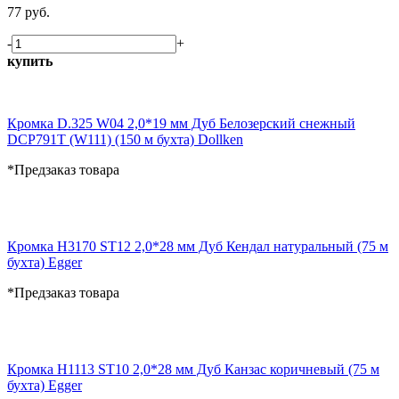
77 руб.
-
+
купить
Кромка D.325 W04 2,0*19 мм Дуб Белозерский снежный
DCP791T (W111) (150 м бухта) Dollken
*Предзаказ товара
Кромка H3170 ST12 2,0*28 мм Дуб Кендал натуральный (75 м
бухта) Egger
*Предзаказ товара
Кромка H1113 ST10 2,0*28 мм Дуб Канзас коричневый (75 м
бухта) Egger