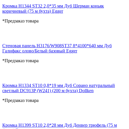
Кромка H1344 ST32 2,0*35 мм Дуб Шерман коньяк
коричневый (75 м бухта) Egger
*Предзаказ товара
Стеновая панель H3176/W908ST37 8*4100*640 мм Дуб
Галифакс олово/Белый базовый Egger
*Предзаказ товара
Кромка H1334 ST10 0,8*19 мм Дуб Сорано натуральный
светлый DC913P (W241) (200 м бухта) Dollken
*Предзаказ товара
Кромка H1399 ST10 2,0*28 мм Дуб Денвер трюфель (75 м