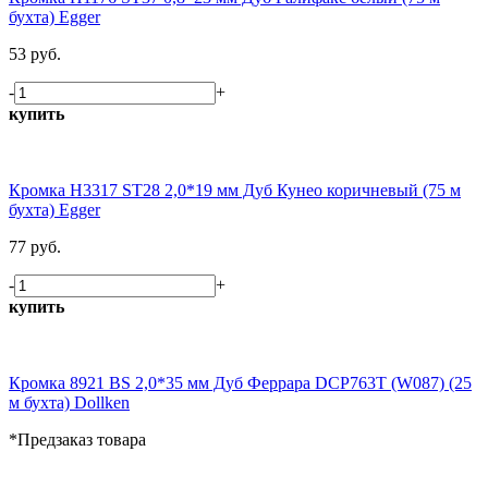
бухта) Egger
53 руб.
-
+
купить
Кромка H3317 ST28 2,0*19 мм Дуб Кунео коричневый (75 м
бухта) Egger
77 руб.
-
+
купить
Кромка 8921 BS 2,0*35 мм Дуб Феррара DCP763T (W087) (25
м бухта) Dollken
*Предзаказ товара