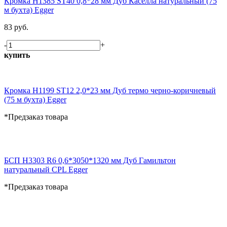
Кромка H1385 ST40 0,8*28 мм Дуб Каселла натуральный (75
м бухта) Egger
83 руб.
-
+
купить
Кромка H1199 ST12 2,0*23 мм Дуб термо черно-коричневый
(75 м бухта) Egger
*Предзаказ товара
БСП H3303 R6 0,6*3050*1320 мм Дуб Гамильтон
натуральный CPL Egger
*Предзаказ товара