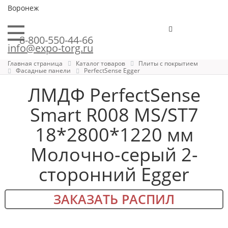
Воронеж
8-800-550-44-66
info@expo-torg.ru
Главная страница
Каталог товаров
Плиты с покрытием
Фасадные панели
PerfectSense Egger
ЛМДФ PerfectSense
Smart R008 MS/ST7
18*2800*1220 мм
Молочно-серый 2-
сторонний Egger
ЗАКАЗАТЬ РАСПИЛ