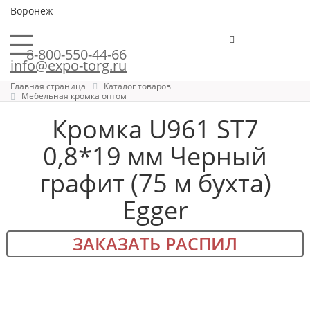
Воронеж
8-800-550-44-66
info@expo-torg.ru
Главная страница
Каталог товаров
Мебельная кромка оптом
Кромка U961 ST7
0,8*19 мм Черный
графит (75 м бухта)
Egger
ЗАКАЗАТЬ РАСПИЛ