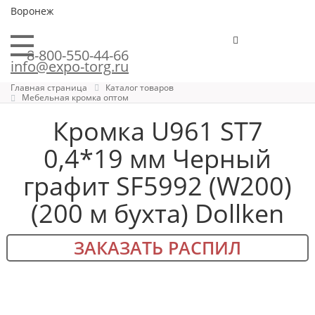
Воронеж
8-800-550-44-66
info@expo-torg.ru
Главная страница
Каталог товаров
Мебельная кромка оптом
Кромка U961 ST7
0,4*19 мм Черный
графит SF5992 (W200)
(200 м бухта) Dollken
ЗАКАЗАТЬ РАСПИЛ