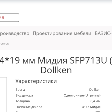
ИЛ
роизводство
Проектирование мебели
БАЗИС-
 оптом
4*19 мм Мидия SFP713U (
Dollken
Характеристики
Бренд
Dollken
Вид декора
Однотонные (U группа)
Толщина
0,4 мм
Название декора
U115 Мидия